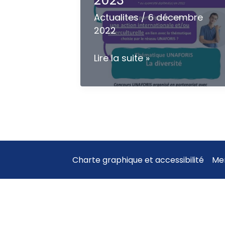
2023
Actualites
/
6 décembre
2022
Concours
Lire la suite »
UNAFORIS
–
Journée
mondiale
du
travail
social
Charte graphique et accessibilité
Men
2023