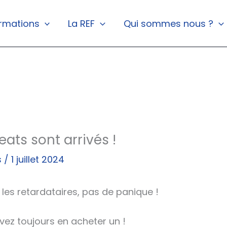
rmations
La REF
Qui sommes nous ?
eats sont arrivés !
s
/
1 juillet 2024
 les retardataires, pas de panique !
ez toujours en acheter un !