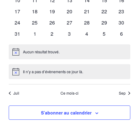
10
11
12
13
14
15
16
évènements
évènements
évènements
évènements
évènements
évènements
évèneme
0
0
0
0
0
0
0
17
18
19
20
21
22
23
évènements
évènements
évènements
évènements
évènements
évènements
évèneme
0
0
0
0
0
0
0
24
25
26
27
28
29
30
évènements
évènements
évènements
évènements
évènements
évènements
évèneme
0
0
0
0
0
0
0
31
1
2
3
4
5
6
évènements
évènements
évènements
évènements
évènements
évènements
évèneme
Aucun résultat trouvé.
Notice
Il n’y a pas d’évènements ce jour là.
Notice
Juil
Ce mois-ci
Sep
S’abonner au calendrier