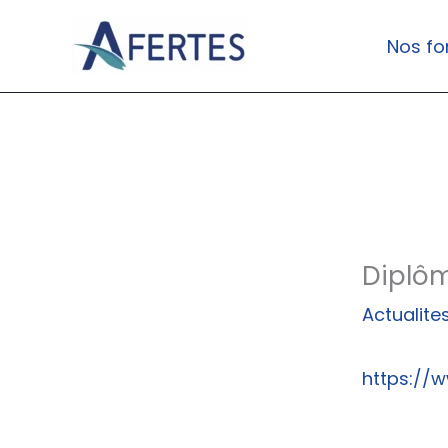
Aller
au
Nos fo
contenu
Diplô
Actualite
https://