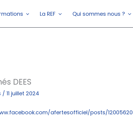
rmations
La REF
Qui sommes nous ?
més DEES
s
/
11 juillet 2024
www.facebook.com/afertesofficiel/posts/1200562