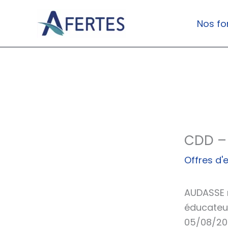
Aller
au
Nos fo
contenu
CDD –
Offres d'
AUDASSE r
éducateur
05/08/20