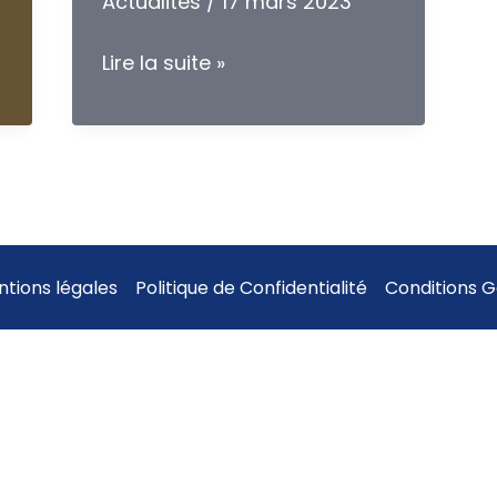
Actualites
/
17 mars 2023
VAE
Lire la suite »
DEME/DEES
à
l’AFERTES :
nouvelles
sessions
tions légales
Politique de Confidentialité
Conditions 