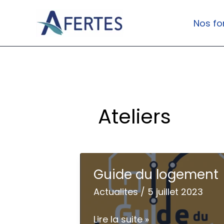
Aller
au
Nos fo
contenu
Ateliers
Guide du logement
Actualites
/
5 juillet 2023
Guide
Lire la suite »